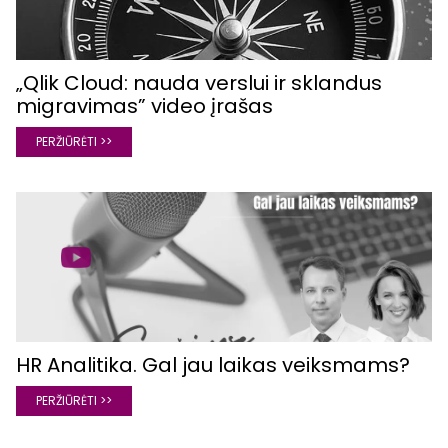
„Qlik Cloud: nauda verslui ir sklandus
migravimas” video įrašas
PERŽIŪRĖTI >>
HR Analitika. Gal jau laikas veiksmams?
PERŽIŪRĖTI >>