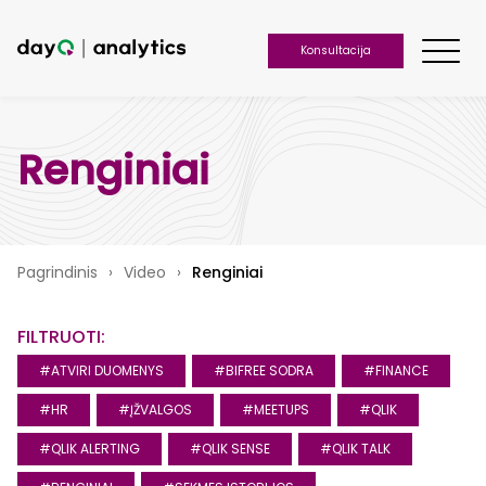
Konsultacija
Renginiai
Pagrindinis
›
Video
›
Renginiai
FILTRUOTI:
#ATVIRI DUOMENYS
#BIFREE SODRA
#FINANCE
#HR
#ĮŽVALGOS
#MEETUPS
#QLIK
#QLIK ALERTING
#QLIK SENSE
#QLIK TALK