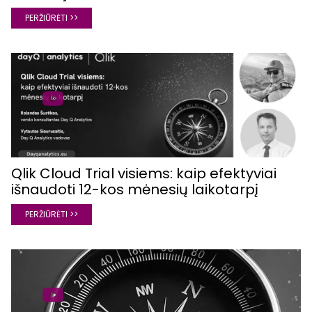
PERŽIŪRĖTI >>
Qlik Cloud Trial visiems: kaip efektyviai
išnaudoti 12-kos mėnesių laikotarpį
PERŽIŪRĖTI >>