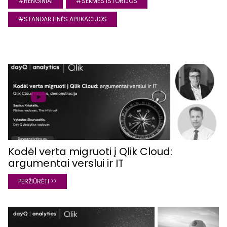
#RENGINIAI
#SEKMES ISTORIJOS
#STANDARTINĖS APLIKACIJOS
Kodėl verta migruoti į Qlik Cloud:
argumentai verslui ir IT
PERŽIŪRĖTI >>