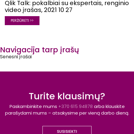
Qlik Talk: pokalbiai su ekspertais, renginio
video įrašas, 2021 10 27
PERŽIŪRĖTI >>
Navigacija tarp įrašų
Senesni įrašai
Turite klausimų?
Paskambinkite mums
+370 615 94878
arba klauskite
parašydami mums – atsakysime per vieną darbo dieną.
SUSISIEKTI