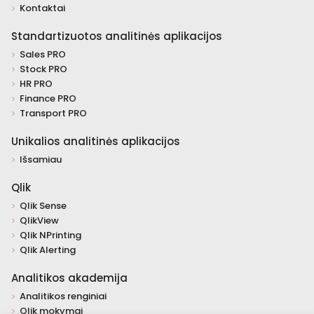
Kontaktai
Standartizuotos analitinės aplikacijos
Sales PRO
Stock PRO
HR PRO
Finance PRO
Transport PRO
Unikalios analitinės aplikacijos
Išsamiau
Qlik
Qlik Sense
QlikView
Qlik NPrinting
Qlik Alerting
Analitikos akademija
Analitikos renginiai
Qlik mokymai