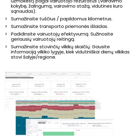
užmokestį pagal vairuotojo rezultatus (vairavimo
kokybę, žalingumą, vairavimo stažą, vidutines kuro
sąnaudas).
Sumažinsite tuščius / papildomus kilometrus.
Sumažinsite transporto priemonės išlaidas.
Padidinsite vairuotojų efektyvumą. Sužinosite
geriausių vairuotojų reitingą.
Sumažinsite stovinčių vilkikų skaičių. Gausite
informaciją vilkiko lygyje, kiek vidutiniškai dienų vilkikas
stovi šalyje/regione.