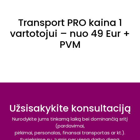
Transport PRO kaina 1
vartotojui – nuo 49 Eur +
PVM
Užsisakykite konsultaciją
Nurodykite jums tinkamą laiką bei dominančią sritį
(pardavimai,
pirkimai, personalas, finansai transportas ar kt.).
Susieksime su Jumis per vieną darbo dieną.