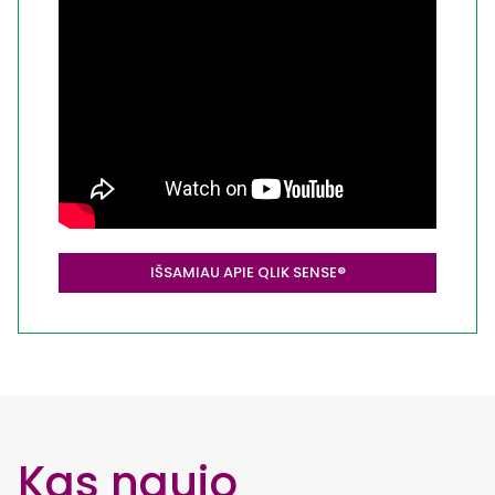
IŠSAMIAU APIE QLIK SENSE®
Kas naujo