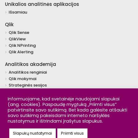
Unikalios analitinės aplikacijos
Išsamiau
Qlik
Qlik Sense
QlikView
Qlik NPrinting
Qlik Alerting
Analitikos akademija
Analitikos renginiai
Qlik mokymai
Strateginės sesijos
Individualūs mokymai
Įžvalgos
Informuojame, kad svetainėje naudojami slapukai
(ang. cookies). Paspaudę mygtuką „Priimti visus”
Video
patvirtinsite savo sutikimą. Bet kada galėsite atšaukti
Šaltiniai
savo sutikimą pakeisdami interneto naršyklės
nustatymus ir ištrindami įrašytus slapukus.
Copyright © 2026 Day Q Analytics. All rights reserved. |
Privatumo
politika
Slapukų nustatymai
Priimti visus