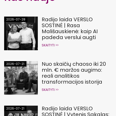
Radijo laida VERSLO
2026-07-28
SOSTINĖ | Rasa
Mališauskienė: kaip AI
padeda verslui augti
SKAITYTI >>
Nuo skaičių chaoso iki 20
2026-07-21
mln. € maržos augimo:
reali analitikos
transformacijos istorija
SKAITYTI >>
Radijo laida VERSLO
2026-07-21
SOSTINĖ | Vytenis Sakalas: