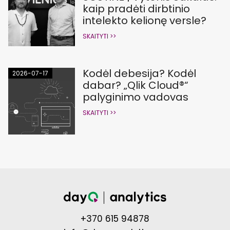
kaip pradėti dirbtinio
intelekto kelionę versle?
SKAITYTI >>
Kodėl debesija? Kodėl
2026-07-17
dabar? „Qlik Cloud®“
palyginimo vadovas
SKAITYTI >>
+370 615 94878