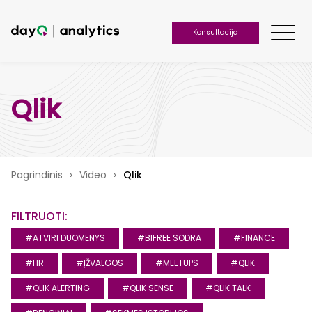
Konsultacija
Qlik
Pagrindinis
›
Video
›
Qlik
FILTRUOTI:
#ATVIRI DUOMENYS
#BIFREE SODRA
#FINANCE
#HR
#ĮŽVALGOS
#MEETUPS
#QLIK
#QLIK ALERTING
#QLIK SENSE
#QLIK TALK