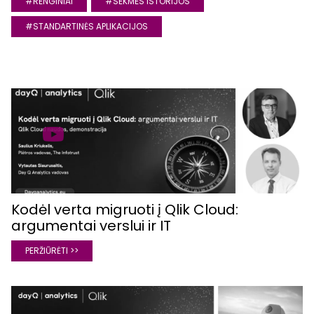
#RENGINIAI
#SEKMES ISTORIJOS
#STANDARTINĖS APLIKACIJOS
Kodėl verta migruoti į Qlik Cloud:
argumentai verslui ir IT
PERŽIŪRĖTI >>