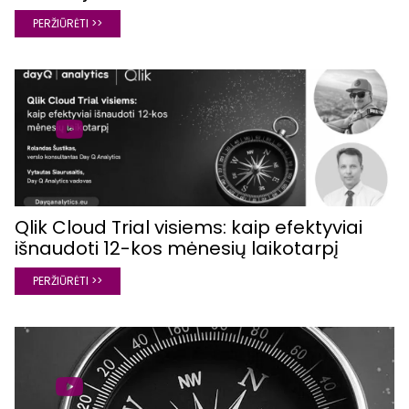
PERŽIŪRĖTI >>
Qlik Cloud Trial visiems: kaip efektyviai
išnaudoti 12-kos mėnesių laikotarpį
PERŽIŪRĖTI >>