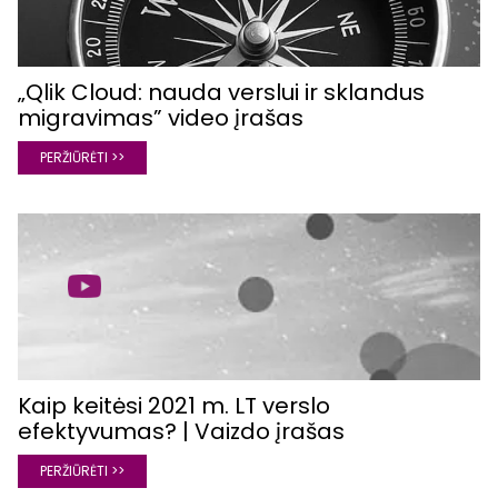
„Qlik Cloud: nauda verslui ir sklandus
migravimas” video įrašas
PERŽIŪRĖTI >>
Kaip keitėsi 2021 m. LT verslo
efektyvumas? | Vaizdo įrašas
PERŽIŪRĖTI >>