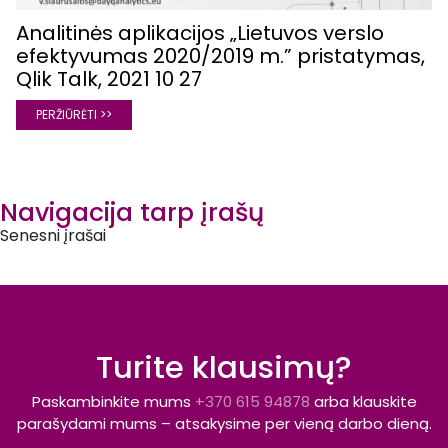
Analitinės aplikacijos „Lietuvos verslo
efektyvumas 2020/2019 m.” pristatymas,
Qlik Talk, 2021 10 27
PERŽIŪRĖTI >>
Navigacija tarp įrašų
Senesni įrašai
Turite klausimų?
Paskambinkite mums
+370 615 94878
arba klauskite
parašydami mums – atsakysime per vieną darbo dieną.