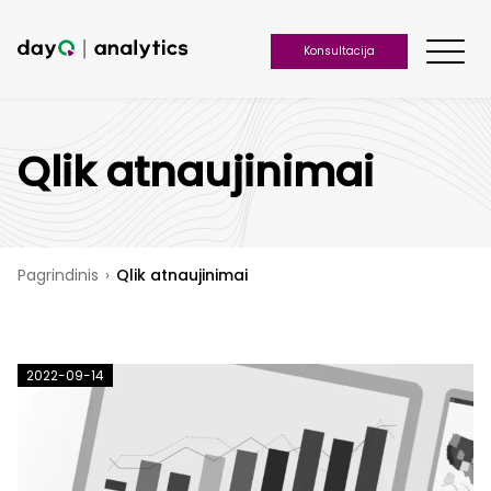
Konsultacija
Qlik atnaujinimai
Pagrindinis
›
Qlik atnaujinimai
2022-09-14