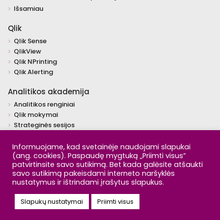
Išsamiau
Qlik
Qlik Sense
QlikView
Qlik NPrinting
Qlik Alerting
Analitikos akademija
Analitikos renginiai
Qlik mokymai
Strateginės sesijos
Individualūs mokymai
Įžvalgos
Informuojame, kad svetainėje naudojami slapukai
(ang. cookies). Paspaudę mygtuką „Priimti visus”
Video
patvirtinsite savo sutikimą. Bet kada galėsite atšaukti
Šaltiniai
savo sutikimą pakeisdami interneto naršyklės
nustatymus ir ištrindami įrašytus slapukus.
Copyright © 2026 Day Q Analytics. All rights reserved. |
Privatumo
politika
Slapukų nustatymai
Priimti visus
Solution:
Pixel House