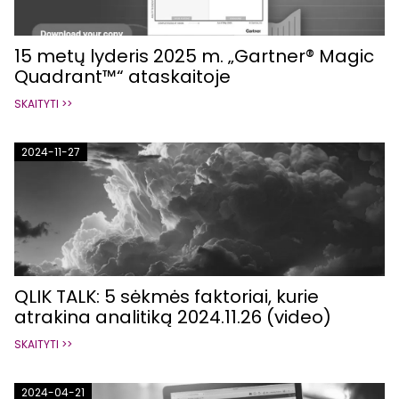
15 metų lyderis 2025 m. „Gartner® Magic
Quadrant™“ ataskaitoje
SKAITYTI >>
2024-11-27
QLIK TALK: 5 sėkmės faktoriai, kurie
atrakina analitiką 2024.11.26 (video)
SKAITYTI >>
2024-04-21