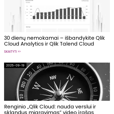
30 dienų nemokamai – išbandykite Qlik
Cloud Analytics ir Qlik Talend Cloud
SKAITYTI >>
2025-09-19
Renginio „Qlik Cloud: nauda verslui ir
sklandus migravimas” video įrašas