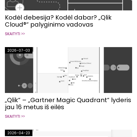
Kodėl debesija? Kodėl dabar? „Qlik
Cloud®“ palyginimo vadovas
SKAITYTI >>
2026-07-03
„Qlik“ – „Gartner Magic Quadrant“ lyderis
jau 16 metus iš eilės
SKAITYTI >>
2026-04-23