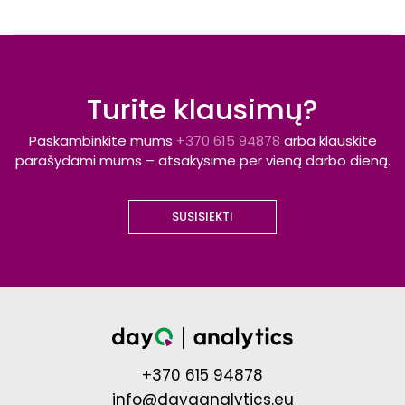
Turite klausimų?
Paskambinkite mums
+370 615 94878
arba klauskite
parašydami mums – atsakysime per vieną darbo dieną.
SUSISIEKTI
+370 615 94878
info@dayqanalytics.eu