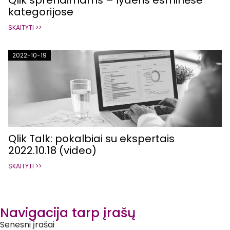
Qlik sprendimams – lyderis esminėse
kategorijose
SKAITYTI >>
2022-10-19
Qlik Talk: pokalbiai su ekspertais
2022.10.18 (video)
SKAITYTI >>
Navigacija tarp įrašų
Senesni įrašai