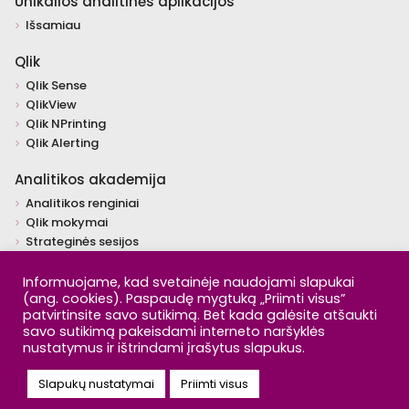
Unikalios analitinės aplikacijos
Išsamiau
Qlik
Qlik Sense
QlikView
Qlik NPrinting
Qlik Alerting
Analitikos akademija
Analitikos renginiai
Qlik mokymai
Strateginės sesijos
Individualūs mokymai
Įžvalgos
Informuojame, kad svetainėje naudojami slapukai
(ang. cookies). Paspaudę mygtuką „Priimti visus”
Video
patvirtinsite savo sutikimą. Bet kada galėsite atšaukti
Šaltiniai
savo sutikimą pakeisdami interneto naršyklės
nustatymus ir ištrindami įrašytus slapukus.
Copyright © 2026 Day Q Analytics. All rights reserved. |
Privatumo
politika
Slapukų nustatymai
Priimti visus
Solution:
Pixel House