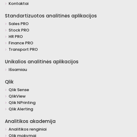
Kontaktai
Standartizuotos analitinės aplikacijos
Sales PRO
Stock PRO
HR PRO
Finance PRO
Transport PRO
Unikalios analitinės aplikacijos
Išsamiau
Qlik
Qlik Sense
QlikView
Qlik NPrinting
Qlik Alerting
Analitikos akademija
Analitikos renginiai
Qlik mokymai