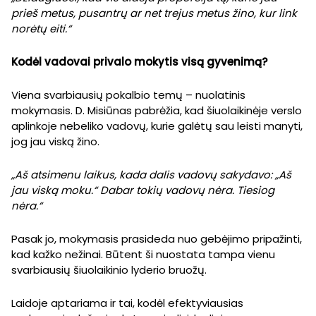
prieš metus, pusantrų ar net trejus metus žino, kur link
norėtų eiti.“
Kodėl vadovai privalo mokytis visą gyvenimą?
Viena svarbiausių pokalbio temų – nuolatinis
mokymasis. D. Misiūnas pabrėžia, kad šiuolaikinėje verslo
aplinkoje nebeliko vadovų, kurie galėtų sau leisti manyti,
jog jau viską žino.
„Aš atsimenu laikus, kada dalis vadovų sakydavo: „Aš
jau viską moku.“ Dabar tokių vadovų nėra. Tiesiog
nėra.“
Pasak jo, mokymasis prasideda nuo gebėjimo pripažinti,
kad kažko nežinai. Būtent ši nuostata tampa vienu
svarbiausių šiuolaikinio lyderio bruožų.
Laidoje aptariama ir tai, kodėl efektyviausias