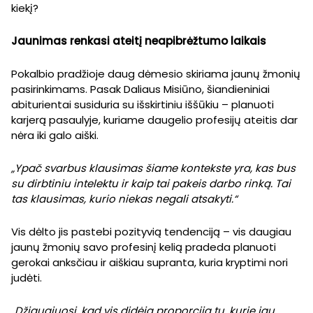
kiekį?
Jaunimas renkasi ateitį neapibrėžtumo laikais
Pokalbio pradžioje daug dėmesio skiriama jaunų žmonių
pasirinkimams. Pasak Daliaus Misiūno, šiandieniniai
abiturientai susiduria su išskirtiniu iššūkiu – planuoti
karjerą pasaulyje, kuriame daugelio profesijų ateitis dar
nėra iki galo aiški.
„Ypač svarbus klausimas šiame kontekste yra, kas bus
su dirbtiniu intelektu ir kaip tai pakeis darbo rinką. Tai
tas klausimas, kurio niekas negali atsakyti.“
Vis dėlto jis pastebi pozityvią tendenciją – vis daugiau
jaunų žmonių savo profesinį kelią pradeda planuoti
gerokai anksčiau ir aiškiau supranta, kuria kryptimi nori
judėti.
„Džiaugiuosi, kad vis didėja proporcija tų, kurie jau