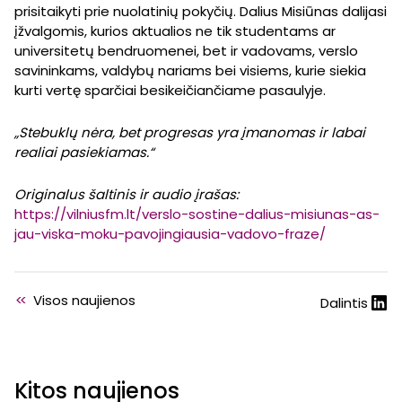
prisitaikyti prie nuolatinių pokyčių. Dalius Misiūnas dalijasi
įžvalgomis, kurios aktualios ne tik studentams ar
universitetų bendruomenei, bet ir vadovams, verslo
savininkams, valdybų nariams bei visiems, kurie siekia
kurti vertę sparčiai besikeičiančiame pasaulyje.
„Stebuklų nėra, bet progresas yra įmanomas ir labai
realiai pasiekiamas.“
Originalus šaltinis ir audio įrašas:
https://vilniusfm.lt/verslo-sostine-dalius-misiunas-as-
jau-viska-moku-pavojingiausia-vadovo-fraze/
<<
Visos naujienos
Dalintis
Kitos naujienos