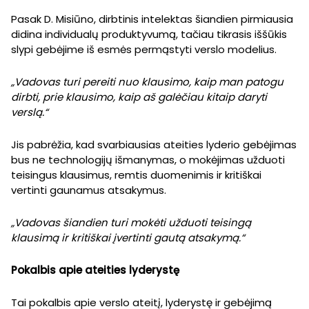
Pasak D. Misiūno, dirbtinis intelektas šiandien pirmiausia
didina individualų produktyvumą, tačiau tikrasis iššūkis
slypi gebėjime iš esmės permąstyti verslo modelius.
„Vadovas turi pereiti nuo klausimo, kaip man patogu
dirbti, prie klausimo, kaip aš galėčiau kitaip daryti
verslą.“
Jis pabrėžia, kad svarbiausias ateities lyderio gebėjimas
bus ne technologijų išmanymas, o mokėjimas užduoti
teisingus klausimus, remtis duomenimis ir kritiškai
vertinti gaunamus atsakymus.
„Vadovas šiandien turi mokėti užduoti teisingą
klausimą ir kritiškai įvertinti gautą atsakymą.“
Pokalbis apie ateities lyderystę
Tai pokalbis apie verslo ateitį, lyderystę ir gebėjimą