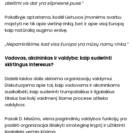
ateitimi vis dar yra silpnesnė pusė.“
Pokalbyje aptariama, kodėl Lietuvos įmonėms svarbu
mąstyti ne tik apie vietinę rinką, bet ir apie visą Europą
kaip natūralią augimo erdvę.
„Nepamirškime, kad visa Europa yra mūsų namų rinka.“
Vadovas, akcininkas ir valdyba: kaip suderinti
skirtingus interesus?
Didelė laidos dalis skiriama organizacijų valdymui.
Diskutuojama apie tai, kaip vadovams ir akcininkams
susikalbėti, kaip suderinti trumpalaikius ir ilgalaikius
tikslus bei kokį vaidmenį šiame procese atlieka
valdybos.
Pasak D. Misiūno, viena pagrindinių valdybos funkcijų yra
padėti organizacijai išlaikyti strateginę kryptį ir užtikrinti
ilgalaikės vertės kūrimą.