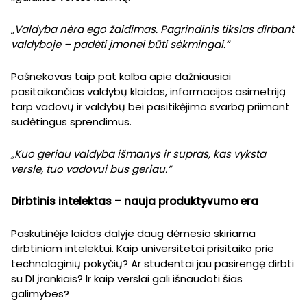
„Valdyba nėra ego žaidimas. Pagrindinis tikslas dirbant
valdyboje – padėti įmonei būti sėkmingai.“
Pašnekovas taip pat kalba apie dažniausiai
pasitaikančias valdybų klaidas, informacijos asimetriją
tarp vadovų ir valdybų bei pasitikėjimo svarbą priimant
sudėtingus sprendimus.
„Kuo geriau valdyba išmanys ir supras, kas vyksta
versle, tuo vadovui bus geriau.“
Dirbtinis intelektas – nauja produktyvumo era
Paskutinėje laidos dalyje daug dėmesio skiriama
dirbtiniam intelektui. Kaip universitetai prisitaiko prie
technologinių pokyčių? Ar studentai jau pasirengę dirbti
su DI įrankiais? Ir kaip verslai gali išnaudoti šias
galimybes?