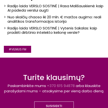
Radijo laida VERSLO SOSTINĖ | Rasa Mališauskienė: kaip
AI padeda verslui augti
Nuo skaičių chaoso iki 20 mln. € maržos augimo: reali
analitikos transformacijos istorija
Radijo laida VERSLO SOSTINĖ | Vytenis Sakalas: kaip
pradėti dirbtinio intelekto kelionę versle?
#VILNIUS FM
Turite klausimų?
Paskambinkite mums
+370 615 94878
arba klauskite
parašydami mums – atsakysime per vieną darbo dieną.
SUSISIEKTI