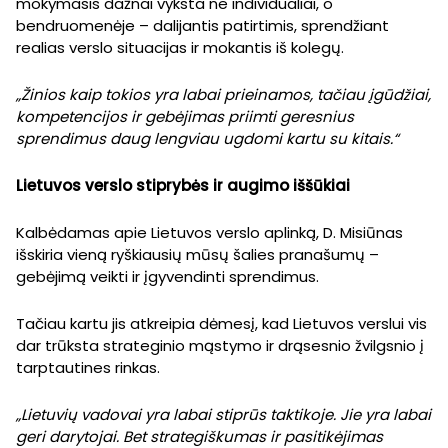
mokymasis dažnai vyksta ne individualiai, o
bendruomenėje – dalijantis patirtimis, sprendžiant
realias verslo situacijas ir mokantis iš kolegų.
„Žinios kaip tokios yra labai prieinamos, tačiau įgūdžiai,
kompetencijos ir gebėjimas priimti geresnius
sprendimus daug lengviau ugdomi kartu su kitais.“
Lietuvos verslo stiprybės ir augimo iššūkiai
Kalbėdamas apie Lietuvos verslo aplinką, D. Misiūnas
išskiria vieną ryškiausių mūsų šalies pranašumų –
gebėjimą veikti ir įgyvendinti sprendimus.
Tačiau kartu jis atkreipia dėmesį, kad Lietuvos verslui vis
dar trūksta strateginio mąstymo ir drąsesnio žvilgsnio į
tarptautines rinkas.
„Lietuvių vadovai yra labai stiprūs taktikoje. Jie yra labai
geri darytojai. Bet strategiškumas ir pasitikėjimas