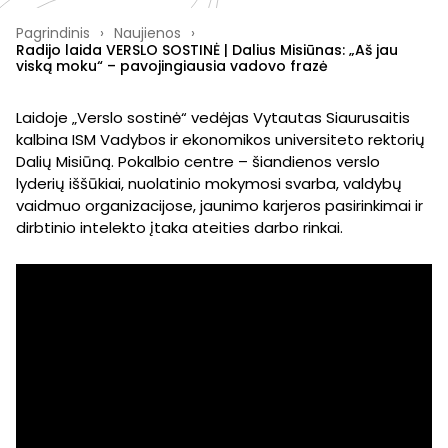
Pagrindinis
›
Naujienos
›
Radijo laida VERSLO SOSTINĖ | Dalius Misiūnas: „Aš jau
viską moku“ – pavojingiausia vadovo frazė
Laidoje „Verslo sostinė“ vedėjas Vytautas Siaurusaitis
kalbina ISM Vadybos ir ekonomikos universiteto rektorių
Dalių Misiūną. Pokalbio centre – šiandienos verslo
lyderių iššūkiai, nuolatinio mokymosi svarba, valdybų
vaidmuo organizacijose, jaunimo karjeros pasirinkimai ir
dirbtinio intelekto įtaka ateities darbo rinkai.