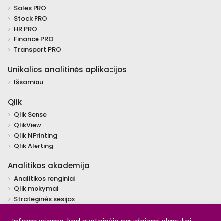
Sales PRO
Stock PRO
HR PRO
Finance PRO
Transport PRO
Unikalios analitinės aplikacijos
Išsamiau
Qlik
Qlik Sense
QlikView
Qlik NPrinting
Qlik Alerting
Analitikos akademija
Analitikos renginiai
Qlik mokymai
Strateginės sesijos
Individualūs mokymai
Įžvalgos